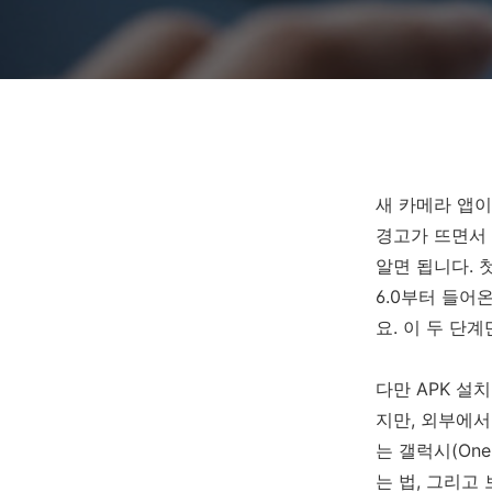
새 카메라 앱이
경고가 뜨면서 
알면 됩니다. 첫
6.0부터 들어온
요. 이 두 단
다만 APK 설
지만, 외부에서
는 갤럭시(One
는 법, 그리