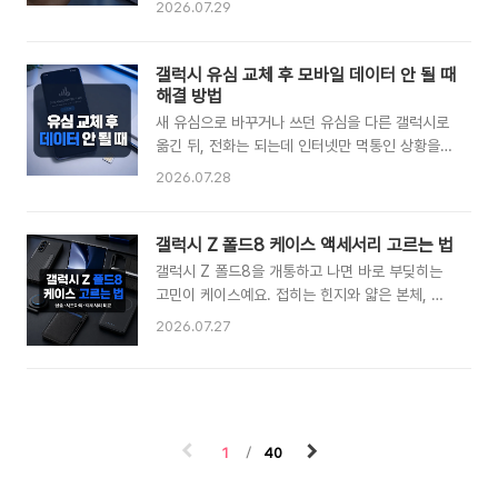
2026.07.29
라 사진과 백업이 조금만 쌓여도 금방 한계에 부딪
을 하게 돼요. iOS 26부터는 Apple
혀요. 그래서 먼저 설정에서 저장 공간 내역을 열
Intelligence 안에 ChatGPT가 기본 확장 기능
어 어떤 항목이 큰지 파악하고, 지울 것과 남길 것
으로 들어가 있어서, 이 기능을 쓰지 않으려면 설
갤럭시 유심 교체 후 모바일 데이터 안 될 때
을 구분한 뒤에 필요하면 그때 iCloud+로 넘어가
정 앱에서 직접 꺼줘야 해요. 설정 → Apple
해결 방법
는 순서가 가..
Intelligence 및 Siri → ChatGPT →
새 유심으로 바꾸거나 쓰던 유심을 다른 갤럭시로
ChatGPT 사용 끄기 순서로 몇 번만 탭하면 연동
옮긴 뒤, 전화는 되는데 인터넷만 먹통인 상황을
을 완전히 해제할 수 있어요. 여기서 헷갈리기 쉬
겪는 분들이 많아요. 이런 경우 대부분은 기기 고
2026.07.28
운 부분이 하나 있어요. ChatGPT를 완전히 끄는
장이 아니라 통신사 본인인증 절차, APN 값 오류,
것과, 켜둔 상태에서 매번 물어보는 확인창만 조절
유심 인식 문제 중 하나로 좁혀집니다. 특히 2022
하는 것은 서로 다른 설정이에요. 연동 자체가 신
년 9월 이후 개통된 갤럭시 S23·Z 시리즈처럼 듀
갤럭시 Z 폴드8 케이스 액세서리 고르는 법
경 쓰인다면 아예 꺼두면 되고, 가끔은 쓰고 싶은
얼심을 지원하는 모델에서는, 유심을 옮기면 통신
갤럭시 Z 폴드8을 개통하고 나면 바로 부딪히는
데 확인..
사가 데이터를 자동으로 차단하고 본인인증을 요
고민이 케이스예요. 접히는 힌지와 얇은 본체, 넓
구하는 경우가 가장 흔해요. 유심을 교체하면 단말
은 메인 화면까지 지켜야 할 곳이 많은 데다, 폴드
2026.07.27
기 안에 저장돼 있던 데이터 접속 정보가 새 유심
8은 4:3 화면비로 크기가 달라져 이전 폴드7 케
과 맞지 않아 연결이 끊기기도 하고, 통신사를 바
이스가 그대로 맞지 않거든요. 결론부터 말하면 폴
꿨다면 액세스 포인트(APN) 값이 예전 통신사 그
드8은 반드시 폴드8 전용 규격으로 나온 케이스
대로 남아 있어 데이터만 안 되는 상황이 생깁니
와 필름을 골라야 하고, 힌지 보호와 커버 화면 보
다. 아래에서 유심 교체 후 모바일 데이터가 안 될
호를 함께 챙기는 조합이 가장 안전해요. 200만
때 원인별로 순서대로 확인..
1
40
원이 넘는 기기인 만큼 액세서리 선택도 신중해질
수밖에 없어요. 정품 케이스와 서드파티 케이스의