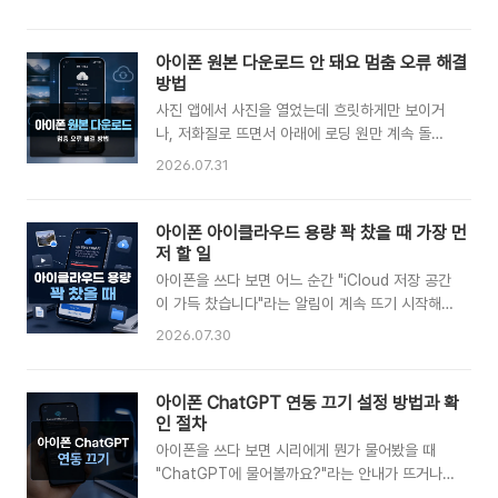
간 번역 같은 대부분의 기능을 사용할 수 있지만,
일이 실제로 깨진 경우라면 복구 접근이 필요하죠.
모든 아이폰에서 바로 되는 건 아니에요. 지원 기
갤럭시 사진 느낌표 증상을 무작정 삭제하기 전에,
기와 iOS 버전, 그리고 언어 설정까지 조건이 맞
아이폰 원본 다운로드 안 돼요 멈춤 오류 해결
아래 순서대로 내 상황이 어디에 해당하는지부터
아야 정상적으로 사용할 수 있어요. 이 글에서는
방법
확인해 보세요. 목차느낌표가 뜨..
한국어로 사용할 수 있는 기능부터 지원 기기, 켜
사진 앱에서 사진을 열었는데 흐릿하게만 보이거
는 방법, 아직 한국어로 지원되지 않는 기능까지
나, 저화질로 뜨면서 아래에 로딩 원만 계속 돌아
실제 사용하는 순서대로 정리했어요. 목차애플 인
가는 경험 다들 한 번쯤 있으실 거예요. 아이폰에
2026.07.31
텔리전스 한국어 지금 지원되나요한국어로 쓸 수
서 iCloud 원본 사진이 다운로드되지 않는 건 대
있는 기능 정리지원되는 아이폰 아이패드 맥 기종
부분 저장 공간, 네트워크, 동기화 일시 정지 이 세
한국어로 켜는 설정 방법아직 한국어가 안 되는 기
가지 중 하나가 원인이에요. 기기 자체가 고장 난
아이폰 아이클라우드 용량 꽉 찼을 때 가장 먼
능은켜도 안 나올 때 확인할 점FAQ애플 인텔리전
게 아니라 조건이 안 맞아서 애플이 다운로드를 잠
저 할 일
스 한국어 지금 지원되나요애플 ..
깐 멈춰둔 경우가 훨씬 많습니다. 여기서는 원본
아이폰을 쓰다 보면 어느 순간 "iCloud 저장 공간
다운로드가 막히는 이유를 원인별로 나눠서 짚고,
이 가득 찼습니다"라는 알림이 계속 뜨기 시작해
애플 공식 지원 문서에 나온 해결 순서대로 따라
요. 사진을 찍으려 해도 저장이 안 되고, 백업도 멈
2026.07.30
하기 쉽게 정리했어요. 설정 위치, 강제 다운로드
추고, 심하면 아이클라우드 메일까지 막혀버리죠.
방법, 원본 유지 옵션 켜는 법까지 아이폰 원본 다
이때 대부분 급한 마음에 요금제부터 결제하는데,
운로드 문제를 한 번에 잡을 수 있게 안내할게요.
사실 돈을 쓰기 전에 딱 하나 먼저 해야 할 일이 있
아이폰 ChatGPT 연동 끄기 설정 방법과 확
목차원본 다운로드가 안 되는 주요 원인저장 공간
어요. 바로 무엇이 내 용량을 잡아먹고 있는지 정
인 절차
최적화와 원본 유지 차..
확히 확인하는 것이에요. 원인을 모른 채 용량만
아이폰을 쓰다 보면 시리에게 뭔가 물어봤을 때
늘리면 몇 달 뒤 똑같은 알림을 또 보게 됩니다. 아
"ChatGPT에 물어볼까요?"라는 안내가 뜨거나,
이폰의 iCloud 무료 저장 공간은 기본 5GB뿐이
나도 모르게 ChatGPT로 질문이 넘어가는 경험