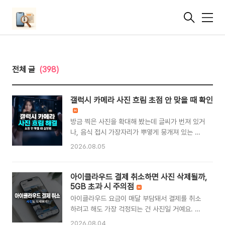
메
뉴
전체 글
(398)
갤럭시 카메라 사진 흐림 초점 안 맞을 때 확인
방금 찍은 사진을 확대해 봤는데 글씨가 번져 있거
나, 음식 접시 가장자리가 뿌옇게 뭉개져 있는 경
우가 있어요. 갤럭시 카메라 사진이 흐리게 나오는
2026.08.05
원인은 대부분 렌즈 오염, 최소 초점 거리보다 가
까이 다가간 근접 촬영, 그리고 렌즈 자동 전환 같
은 소프트웨어 설정 세 가지에 몰려 있습니다. 기
아이클라우드 결제 취소하면 사진 삭제될까,
기 고장으로 이어지는 경우는 생각보다 드문 편이
5GB 초과 시 주의점
에요. 같은 흐림이라도 화면 전체가 뿌연 것과 가
아이클라우드 요금이 매달 부담돼서 결제를 취소
운데만 선명하고 주변부가 퍼지는 것은 원인이 완
하려고 해도 가장 걱정되는 건 사진일 거예요. 결
전히 다릅니다. 어두운 실내에서만 번지는 경우도
제를 끊는 순간 사진이 다 사라지는 건 아닐까 불
2026.08.04