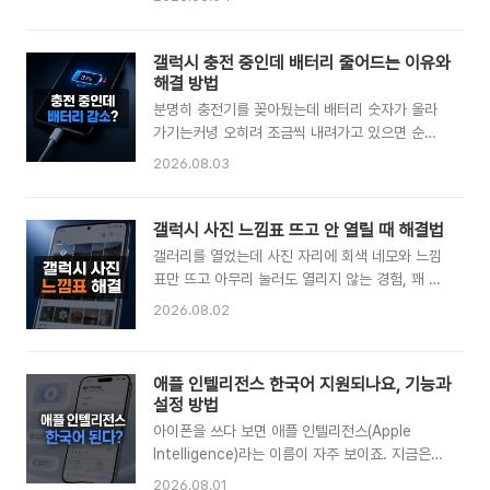
따로 봐야 하고요. 갤럭시 카메라 흐림을 잡으려면
안하니까요. 다행히 결제를 취소한다고 해서 사진
어떤 상황에서 흐려지는지부터 나눠 본 다음, 거기
이 바로 삭제되지는 않아요. 다만 무료 5GB를 넘
에 맞는 조치를 골라야 시간을 아낄 수 있어요. 목
는 상태라면 시간이 지나면서 확인해야 할 부분이
갤럭시 충전 중인데 배터리 줄어드는 이유와
차렌즈 오염과 보호필름부터 확인하기가까이 찍을
생깁니다. 여기서는 결제 취소 후 사진이 실제로
해결 방법
때만 흐릿한 이유초점이 계속 왔다..
어떻게 처리되는지, 취소 전에 무엇을 확인해야 하
분명히 충전기를 꽂아뒀는데 배터리 숫자가 올라
는지 순서대로 살펴볼게요. 목차결제 취소하면 사
가기는커녕 오히려 조금씩 내려가고 있으면 순간
진이 바로 사라질까아이폰 본체 사진과 아이클라
당황하게 되죠. 이 현상은 대부분 고장이 아니라,
2026.08.03
우드 사진 차이5GB 넘는 데이터는 어떻게 될까취
충전으로 들어오는 전력보다 화면이나 앱이 쓰는
소 전에 사진 안전하게 옮기는 방법아이클라우드
전력이 더 많거나, 발열 때문에 기기가 스스로 충
결제 취소하는 순서환불이 가능한 경우와 주의점
전 속도를 줄이고 있기 때문에 생깁니다. 케이블이
갤럭시 사진 느낌표 뜨고 안 열릴 때 해결법
FAQ결제 취소하면 사진이 바로 사라질까아이클
나 단자 문제인 경우도 많아서 원인만 정확히 잡으
갤러리를 열었는데 사진 자리에 회색 네모와 느낌
라우드 결제를 취소해도 사진이 그 순간 삭제되지
면 대부분 집에서 해결됩니다. 같은 "충전 중 배터
표만 뜨고 아무리 눌러도 열리지 않는 경험, 꽤 많
는 않아..
리 감소"라도 게임을 하면서 충전할 때, 정품이 아
은 분들이 겪습니다. 결론부터 말하면 이 느낌표는
2026.08.02
닌 저가 케이블을 쓸 때, 충전 단자에 먼지가 낀 상
사진 파일 자체가 사라진 게 아니라, 갤러리가 원
태일 때 원인이 각각 다릅니다. 그래서 무작정 서
본 이미지를 불러오지 못하는 상태일 때 나타나는
비스센터부터 가기보다 어떤 상황에서 줄어드는지
표시예요. 파일 접근 권한이 꺼져 있거나, 원본이
애플 인텔리전스 한국어 지원되나요, 기능과
먼저 살펴보는 게 훨씬 빠르게 해결됩니다. 아래에
클라우드에만 있거나, 파일이 손상된 경우가 대부
설정 방법
서 갤럭시 충전 중 배터리가 줄어드는 원인을 상황
분입니다. 삼성 공식 안내와 사용자 사례를 보면
별로 나눠서 하나씩 확인해볼게요. ..
아이폰을 쓰다 보면 애플 인텔리전스(Apple
원인에 따라 대처법이 완전히 갈립니다. 권한 문제
Intelligence)라는 이름이 자주 보이죠. 지금은
라면 설정 몇 번으로 바로 살아나고, 클라우드 동
한국어로도 글쓰기 도구와 요약, 사진 정리, 실시
기화 때문이라면 원본을 다시 내려받으면 되며, 파
2026.08.01